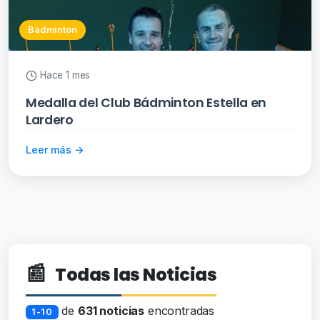
Bádminton
Hace 1 mes
Medalla del Club Bádminton Estella en
Lardero
Leer más →
📰
Todas las Noticias
de
631 noticias
encontradas
1-10