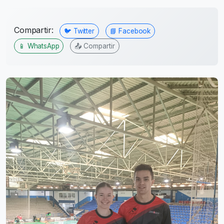
Compartir:
🐦 Twitter
📘 Facebook
📱 WhatsApp
📤 Compartir