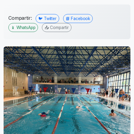
Compartir:
🐦 Twitter
📘 Facebook
📱 WhatsApp
📤 Compartir