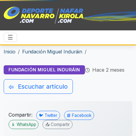
☰
Inicio
Fundación Miguel Induráin
Hace 2 meses
FUNDACIÓN MIGUEL INDURÁIN
Escuchar artículo
Compartir:
🐦 Twitter
📘 Facebook
📱 WhatsApp
📤 Compartir